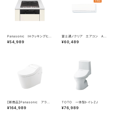
Panasonic IHクッキングヒー
富士通ノクリア エアコン AH
ター 2口＋ラジエントヒーター
シリーズ2025年 2.5kw
¥54,989
¥60,489
【新商品】Panasonic アラウ
TOTO 一体型トイレZJ
ーノS160
¥164,989
¥76,989