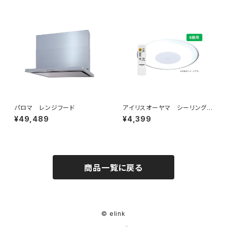
パロマ レンジフード
アイリスオーヤマ シーリングラ
イト 8畳
¥49,489
¥4,399
商品一覧に戻る
© elink