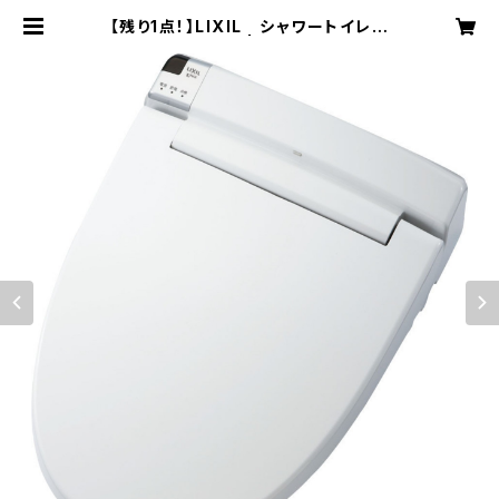
【残り1点！】LIXIL シャワートイレ
KA21 | elink