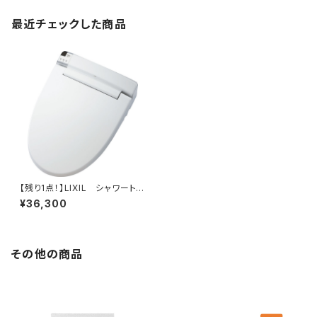
最近チェックした商品
【残り1点！】LIXIL シャワートイ
レ KA21
¥36,300
その他の商品