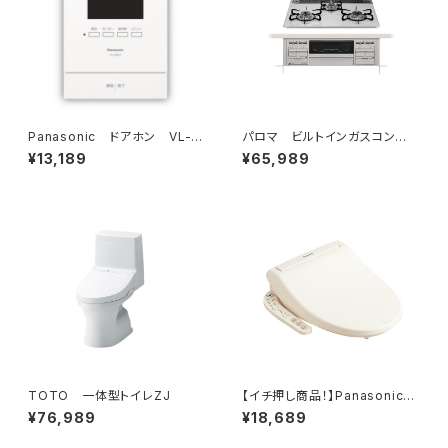
Panasonic ドアホン VL-S
パロマ ビルトインガスコン
E31XL
ロ リプラ ラ・クック付属
¥13,189
¥65,989
TOTO 一体型トイレZJ
【イチ押し商品！】Panasonic
ビューティ・トワレ
¥76,989
¥18,689