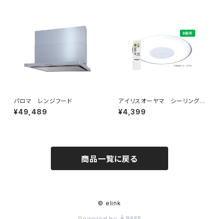
パロマ レンジフード
アイリスオーヤマ シーリングラ
イト 8畳
¥49,489
¥4,399
商品一覧に戻る
© elink
Powered by