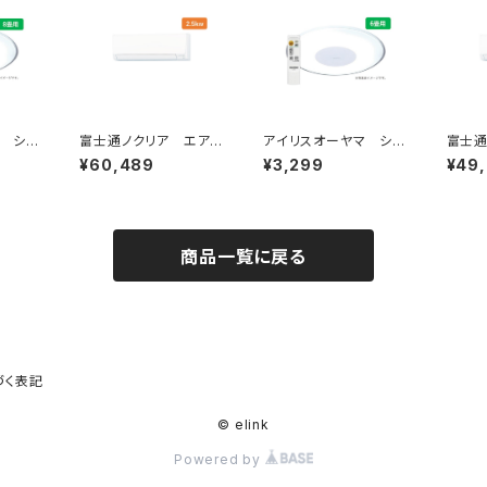
マ シー
富士通ノクリア エアコ
アイリスオーヤマ シー
富士通
畳
ン AHシリーズ2025
リングライト 6畳
ン A
¥60,489
¥3,299
¥49
年 2.5kw
年 2.
商品一覧に戻る
づく表記
© elink
Powered by