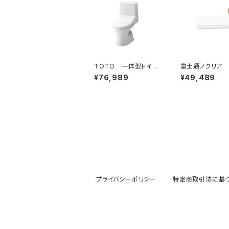
TOTO 一体型トイレ
富士通ノクリア
ZJ
ン AHシリーズ2
¥76,989
¥49,489
年 2.2kw
プライバシーポリシー
特定商取引法に基