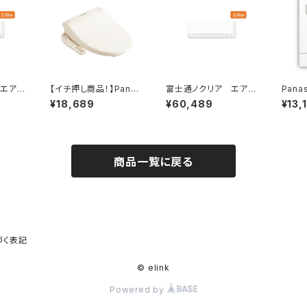
 エアコ
【イチ押し商品！】Pana
富士通ノクリア エアコ
Pana
025
sonic ビューティ・ト
ン AHシリーズ2025
ン VL
¥18,689
¥60,489
¥13,
ワレ
年 2.5kw
商品一覧に戻る
づく表記
© elink
Powered by