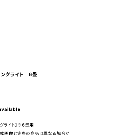
リングライト 6畳
available
グライト】※6畳用
掲載画像と実際の商品は異なる場合が