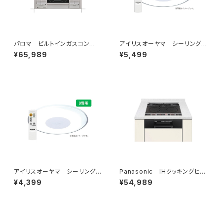
パロマ ビルトインガスコン
アイリスオーヤマ シーリングラ
ロ リプラ ラ・クック付属
イト 12畳
¥65,989
¥5,499
アイリスオーヤマ シーリングラ
Panasonic IHクッキングヒー
イト 8畳
ター 2口＋ラジエントヒーター
¥4,399
¥54,989